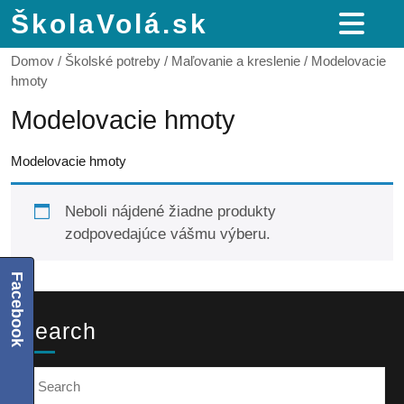
ŠkolaVolá.sk
Domov
/
Školské potreby
/
Maľovanie a kreslenie
/ Modelovacie
hmoty
Modelovacie hmoty
Modelovacie hmoty
Neboli nájdené žiadne produkty
zodpovedajúce vášmu výberu.
Facebook
Search