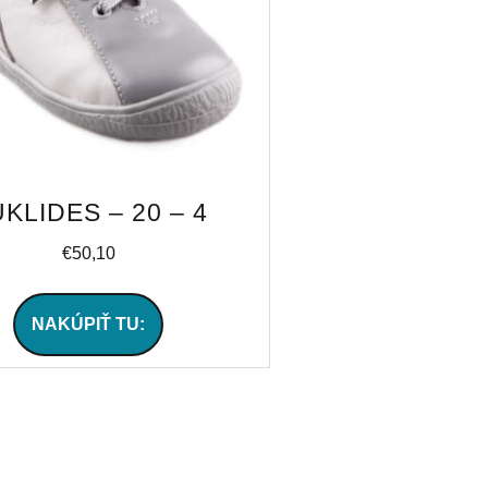
KLIDES – 20 – 4
€
50,10
NAKÚPIŤ TU: