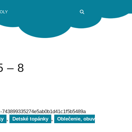
OLY
5 – 8
y-743899335274e5ab0b1d41c1f5b5489a
ky
,
Detské topánky
,
Oblečenie, obuv