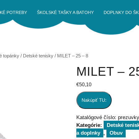
KÉ POTREBY
ŠKOLSKÉ TAŠKY A BATOHY
DOPLNKY DO ŠK
é topánky
/
Detské tenisky
/ MILET – 25 – 8
MILET – 2
€
50,10
Nakúpiť TU:
Katalógové číslo:
prezuvk
Kategórie:
Detské tenis
a doplnky
,
Obuv