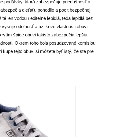
ne podšívky, ktorá zabezpečuje priedušnosť a
zabezpečia dieťaťu pohodlie a pocit bezpečnej
é len vodou riediteľné lepidlá, teda lepidlá bez
vyšuje odolnosť a úžitkové vlastnosti obuvi
rytím špice obuvi takisto zabezpečia lepšiu
vadnosti. Okrem toho bola posudzované komisiou
kúpe tejto obuvi si môžete byť istý, že ste pre