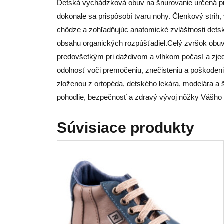
Detská vychádzková obuv na šnurovanie určená pre 
dokonale sa prispôsobí tvaru nohy. Členkový strih,
chôdze a zohľadňujúc anatomické zvláštnosti detskej
obsahu organických rozpúšťadiel.Celý zvršok obuvi 
predovšetkým pri daždivom a vlhkom počasí a zjedn
odolnosť voči premočeniu, znečisteniu a poškodeni
zloženou z ortopéda, detského lekára, modelára a š
pohodlie, bezpečnosť a zdravý vývoj nôžky Vášho d
Súvisiace produkty