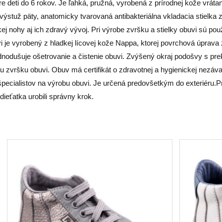
deti do 6 rokov. Je ľahká, pružná, vyrobená z prírodnej kože vráta
 výstuž päty, anatomicky tvarovaná antibakteriálna vkladacia stielka 
 nohy aj ich zdravý vývoj. Pri výrobe zvršku a stielky obuvi sú použit
je vyrobený z hladkej lícovej kože Nappa, ktorej povrchová úprava z
odušuje ošetrovanie a čistenie obuvi. Zvýšený okraj podošvy s prek
u zvršku obuvi. Obuv má certifikát o zdravotnej a hygienickej nezá
pecialistov na výrobu obuvi. Je určená predovšetkým do exteriéru.Pri 
ieťatka urobili správny krok.