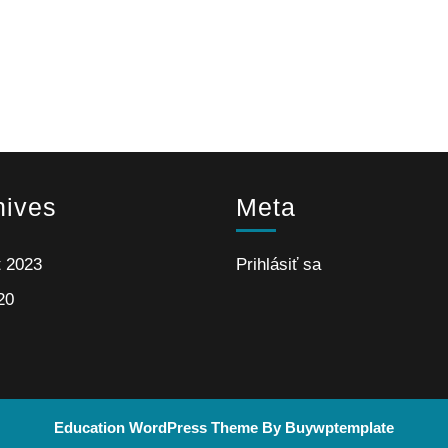
hives
Meta
t 2023
Prihlásiť sa
20
Education WordPress Theme
By Buywptemplate