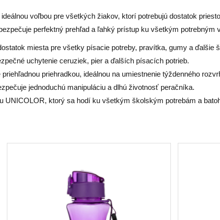
eálnou voľbou pre všetkých žiakov, ktorí potrebujú dostatok priesto
abezpečuje perfektný prehľad a ľahký prístup ku všetkým potrebným 
ú dostatok miesta pre všetky písacie potreby, pravítka, gumy a ďalšie
ečné uchytenie ceruziek, pier a ďalších písacích potrieb.
 priehľadnou priehradkou, ideálnou na umiestnenie týždenného rozv
ezpečuje jednoduchú manipuláciu a dlhú životnosť peračníka.
adu UNICOLOR, ktorý sa hodí ku všetkým školským potrebám a bato