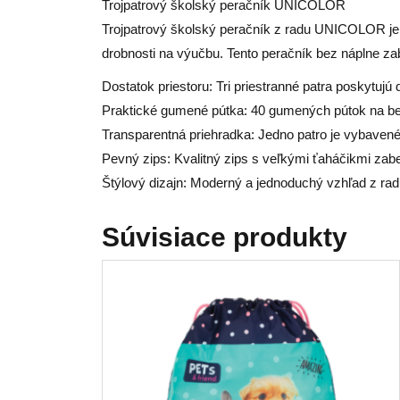
Trojpatrový školský peračník UNICOLOR
Trojpatrový školský peračník z radu UNICOLOR je id
drobnosti na výučbu. Tento peračník bez náplne z
Dostatok priestoru: Tri priestranné patra poskytuj
Praktické gumené pútka: 40 gumených pútok na bezp
Transparentná priehradka: Jedno patro je vybavené
Pevný zips: Kvalitný zips s veľkými ťaháčikmi zab
Štýlový dizajn: Moderný a jednoduchý vzhľad z r
Súvisiace produkty