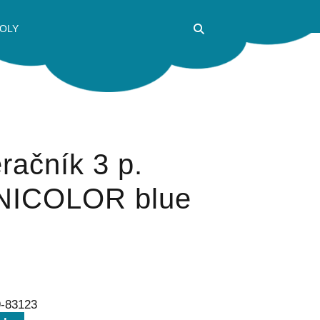
OLY
ačník 3 p.
NICOLOR blue
9-83123