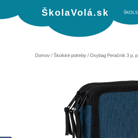
ŠkolaVolá.sk
ŠKOLS
Domov
/
Školské potreby
/ Oxybag Peračník 3 p.