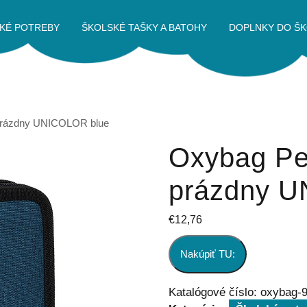
KÉ POTREBY
ŠKOLSKÉ TAŠKY A BATOHY
DOPLNKY DO ŠK
 prázdny UNICOLOR blue
Oxybag Per
prázdny U
€
12,76
Nakúpiť TU:
Katalógové číslo:
oxybag-