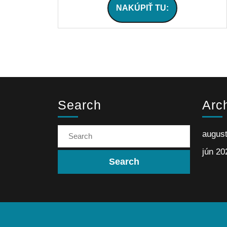
NAKÚPIŤ TU:
Search
Arc
augus
jún 20