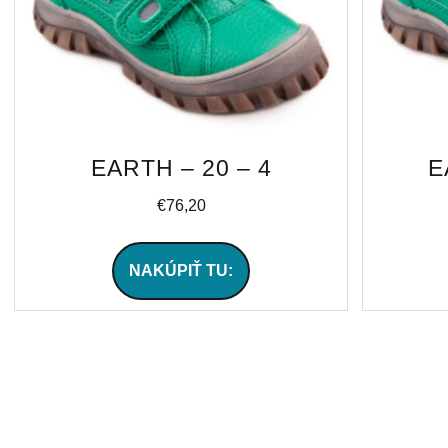
EARTH – 20 – 4
E
€
76,20
NAKÚPIŤ TU: