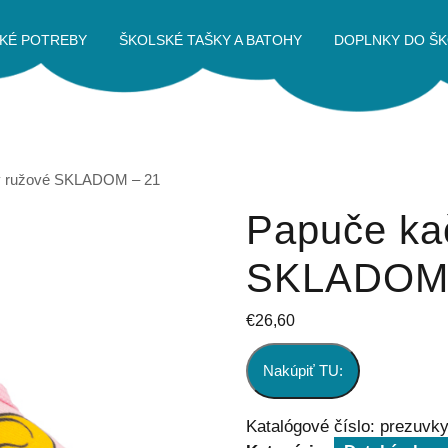
KÉ POTREBY
ŠKOLSKÉ TAŠKY A BATOHY
DOPLNKY DO ŠK
y ružové SKLADOM – 21
Papuče ka
SKLADOM 
€
26,60
Nakúpiť TU:
Katalógové číslo:
prezuvk