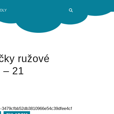
OLY
čky ružové
– 21
y-3479cfbb52db3810966e54c39dfee4cf