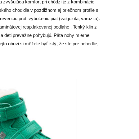
a zvyšujúca komfort pri chôdzi je z kombinácie
kého chodidla v pozdĺžnom aj priečnom profile s
enciu proti vybočeniu piat (valgozita, varozita).
minátovej resp.lakovanej podlahe . Tenký klin z
 sa deti prevažne pohybujú. Päta nohy mierne
to obuvi si môžete byť istý, že ste pre pohodlie,