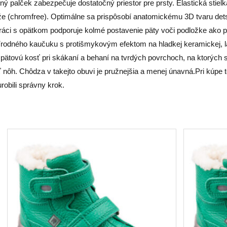
 palček zabezpečuje dostatočný priestor pre prsty. Elastická stielk
e (chromfree). Optimálne sa prispôsobí anatomickému 3D tvaru dets
áci s opätkom podporuje kolmé postavenie päty voči podložke ako prev
írodného kaučuku s protišmykovým efektom na hladkej keramickej, la
ú pätovú kosť pri skákaní a behaní na tvrdých povrchoch, na ktorých
ôh. Chôdza v takejto obuvi je pružnejšia a menej únavná.Pri kúpe tej
obili správny krok.