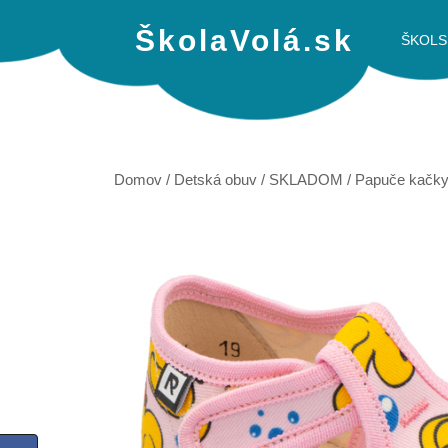
ŠkolaVolá.sk
ŠKOLS
Domov
/
Detská obuv
/
SKLADOM
/ Papuče kačk