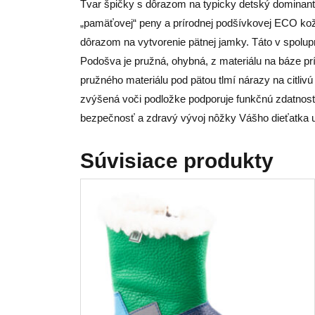
Tvar špičky s dôrazom na typicky detský dominantný
„pamäťovej“ peny a prírodnej podšívkovej ECO kož
dôrazom na vytvorenie pätnej jamky. Táto v spolupr
Podošva je pružná, ohybná, z materiálu na báze pr
pružného materiálu pod pätou tlmí nárazy na citliv
zvýšená voči podložke podporuje funkčnú zdatnosť n
bezpečnosť a zdravý vývoj nôžky Vášho dieťatka ur
Súvisiace produkty