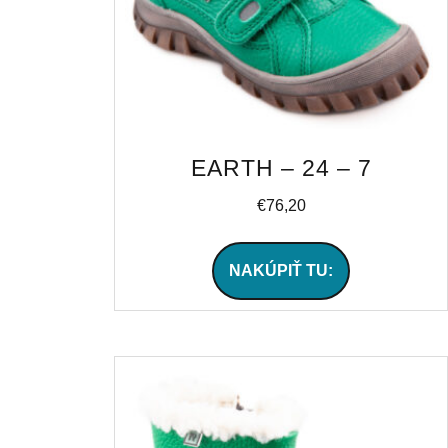
EARTH – 24 – 7
€
76,20
NAKÚPIŤ TU: