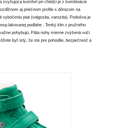
a zvyšujúca komfort pri chôdzi je z kombinácie
ozdĺžnom aj priečnom profile s dôrazom na
 vybočeniu piat (valgozita, varozita). Podošva je
esp.lakovanej podlahe . Tenký klin z pružného
prevažne pohybujú. Päta nohy mierne zvýšená voči
ôžete byť istý, že ste pre pohodlie, bezpečnosť a