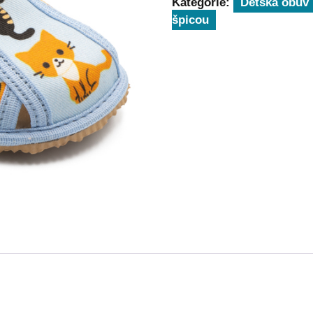
Kategórie:
Detská obuv
špicou