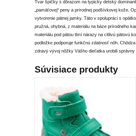
Tvar špičky s dôrazom na typicky detský dominantný
„pamäťovej“ peny a prírodnej podšívkovej kože. O
vytvorenie pätnej jamky. Táto v spolupráci s opätk
pružná, ohybná, z materiálu na báze prírodného ka
materiálu pod pätou tlmí nárazy na citlivú pätovú 
podložke podporuje funkčnú zdatnosť nôh. Chôdza v 
zdravý vývoj nôžky Vášho dieťatka urobili správny 
Súvisiace produkty