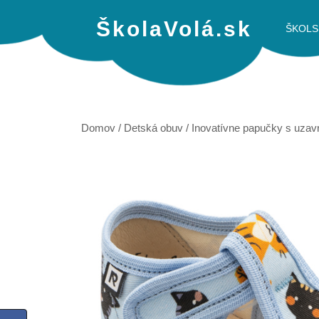
ŠkolaVolá.sk
ŠKOLS
Domov
/
Detská obuv
/
Inovatívne papučky s uzav