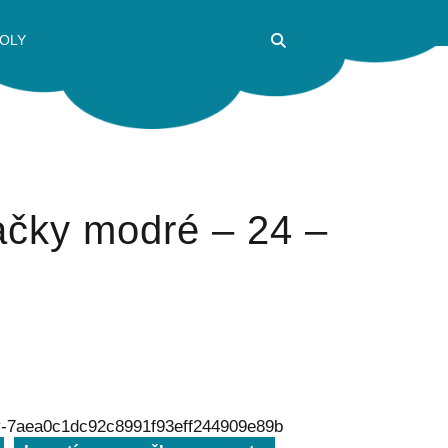
OLY
čky modré – 24 –
y-7aea0c1dc92c8991f93eff244909e89b