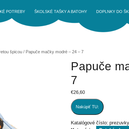
KÉ POTREBY
ŠKOLSKÉ TAŠKY A BATOHY
DOPLNKY DO ŠK
retou špicou
/ Papuče mačky modré – 24 – 7
Papuče ma
7
€
26,60
Nakúpiť TU:
Katalógové číslo:
prezuvk