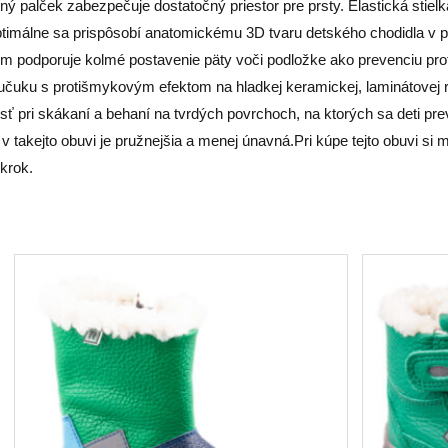
 palček zabezpečuje dostatočný priestor pre prsty. Elastická stielk
ptimálne sa prispôsobí anatomickému 3D tvaru detského chodidla v p
om podporuje kolmé postavenie päty voči podložke ako prevenciu proti
učuku s protišmykovým efektom na hladkej keramickej, laminátovej r
kosť pri skákaní a behaní na tvrdých povrchoch, na ktorých sa deti 
takejto obuvi je pružnejšia a menej únavná.Pri kúpe tejto obuvi si m
krok.