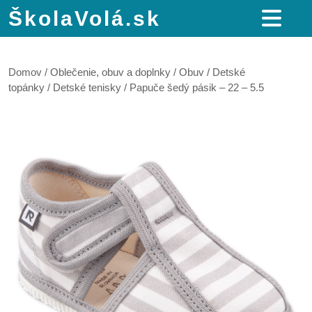
ŠkolaVolá.sk
Domov
/
Oblečenie, obuv a doplnky
/
Obuv
/
Detské
topánky
/
Detské tenisky
/ Papuče šedý pásik – 22 – 5.5