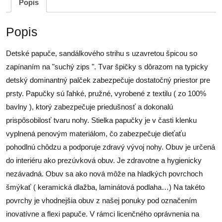
Popis
Popis
Detské papuče, sandálkového strihu s uzavretou špicou so
zapínaním na "suchý zips ". Tvar špičky s dôrazom na typicky
detský dominantný palček zabezpečuje dostatočný priestor pre
prsty. Papučky sú ľahké, pružné, vyrobené z textilu ( zo 100%
bavlny ), ktorý zabezpečuje priedušnosť a dokonalú
prispôsobilosť tvaru nohy. Stielka papučky je v časti klenku
vyplnená penovým materiálom, čo zabezpečuje dieťaťu
pohodlnú chôdzu a podporuje zdravý vývoj nohy. Obuv je určená
do interiéru ako prezúvková obuv. Je zdravotne a hygienicky
nezávadná. Obuv sa ako nová môže na hladkých povrchoch
šmýkať ( keramická dlažba, laminátová podlaha…) Na takéto
povrchy je vhodnejšia obuv z našej ponuky pod označením
inovatívne a flexi papuče. V rámci licenčného oprávnenia na