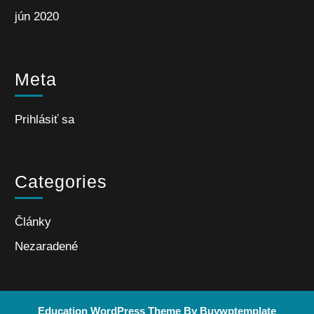
jún 2020
Meta
Prihlásiť sa
Categories
Články
Nezaradené
Education WordPress Theme
By Buywptemplate