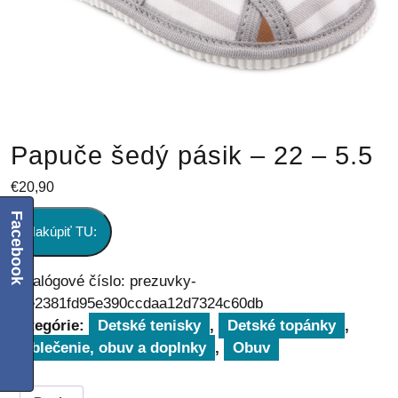
Papuče šedý pásik – 22 – 5.5
€
20,90
Facebook
Nakúpiť TU:
Katalógové číslo:
prezuvky-
cbe2381fd95e390ccdaa12d7324c60db
Kategórie:
Detské tenisky
,
Detské topánky
,
Oblečenie, obuv a doplnky
,
Obuv