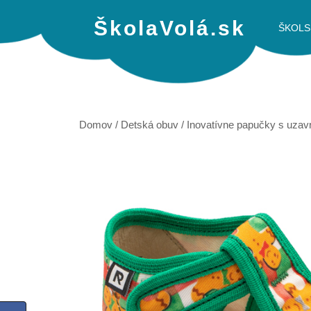
ŠkolaVolá.sk
ŠKOLS
Domov
/
Detská obuv
/
Inovatívne papučky s uzav