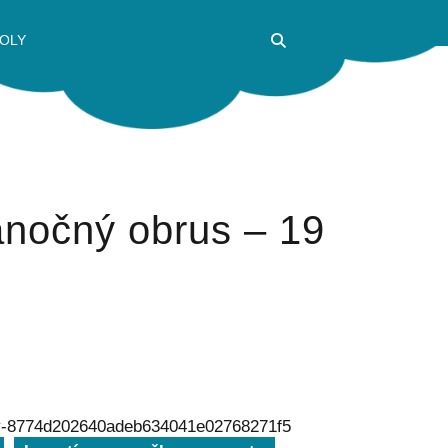
OLY
anočný obrus – 19
y-8774d202640adeb634041e02768271f5