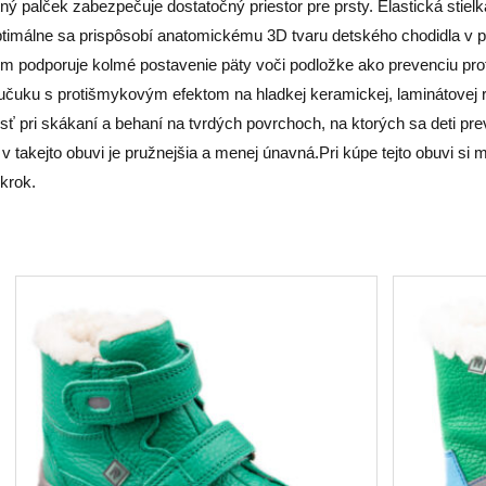
 palček zabezpečuje dostatočný priestor pre prsty. Elastická stielk
ptimálne sa prispôsobí anatomickému 3D tvaru detského chodidla v p
om podporuje kolmé postavenie päty voči podložke ako prevenciu proti
učuku s protišmykovým efektom na hladkej keramickej, laminátovej r
kosť pri skákaní a behaní na tvrdých povrchoch, na ktorých sa deti 
takejto obuvi je pružnejšia a menej únavná.Pri kúpe tejto obuvi si m
krok.