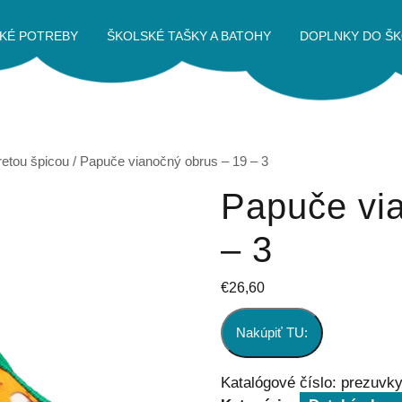
KÉ POTREBY
ŠKOLSKÉ TAŠKY A BATOHY
DOPLNKY DO ŠK
retou špicou
/ Papuče vianočný obrus – 19 – 3
Papuče vi
– 3
€
26,60
Nakúpiť TU:
Katalógové číslo:
prezuvk