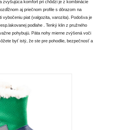
a zvyšujúca komfort pri chôdzi je z kombinácie
ozdĺžnom aj priečnom profile s dôrazom na
 vybočeniu piat (valgozita, varozita). Podošva je
esp.lakovanej podlahe . Tenký klin z pružného
prevažne pohybujú. Päta nohy mierne zvýšená voči
ôžete byť istý, že ste pre pohodlie, bezpečnosť a