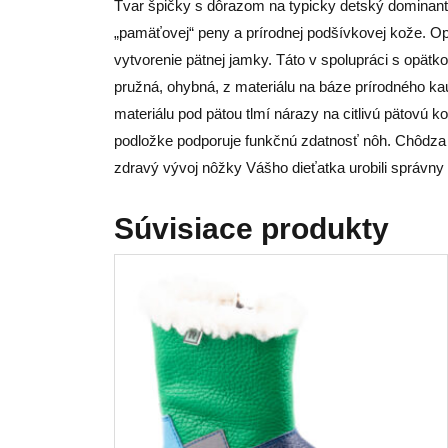
Tvar špičky s dôrazom na typicky detský dominantný
„pamäťovej“ peny a prírodnej podšívkovej kože. O
vytvorenie pätnej jamky. Táto v spolupráci s opätk
pružná, ohybná, z materiálu na báze prírodného ka
materiálu pod pätou tlmí nárazy na citlivú pätovú 
podložke podporuje funkčnú zdatnosť nôh. Chôdza v 
zdravý vývoj nôžky Vášho dieťatka urobili správny 
Súvisiace produkty