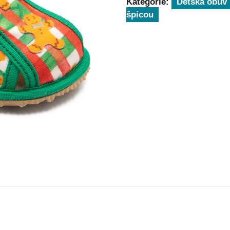
Kategórie:
Detská obuv
špicou