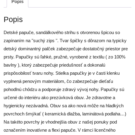
Popis
Popis
Detské papuče, sandálkového strihu s otvorenou špicou so
zapínaním na "suchý zips ". Tvar špičky s dôrazom na typicky
detský dominantný palček zabezpečuje dostatočný priestor pre
prsty. Papučky sú ľahké, pružné, vyrobené z textilu ( zo 100%
bavlny ), ktorý zabezpečuje priedušnosť a dokonalú
prispôsobilosť tvaru nohy. Stielka papučky je v časti klenku
vyplnená penovým materiálom, čo zabezpečuje dieťaťu
pohodlnú chôdzu a podporuje zdravý vývoj nohy. Papučky sú
určené do interiéru ako prezúvková obuv. Je zdravotne a
hygienicky nezávadná. Obuv sa ako nová môže na hladkých
povrchoch šmýkať ( keramická dlažba, laminátová podlaha…)
Na takéto povrchy je vhodnejšia obuv z našej ponuky pod
označením inovatívne a flexi papuče. V rámci licenčného