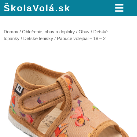
ŠkolaVolá.sk
Domov
/
Oblečenie, obuv a doplnky
/
Obuv
/
Detské
topánky
/
Detské tenisky
/ Papuče volejbal – 18 – 2