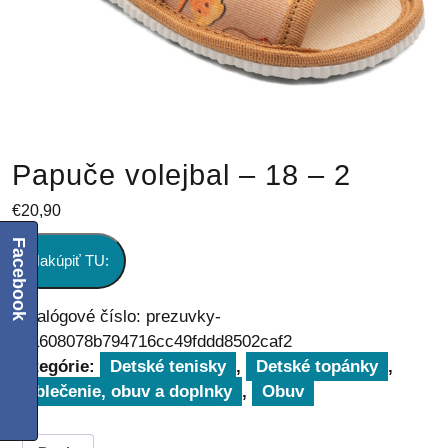
Papuče volejbal – 18 – 2
€
20,90
Facebook
Nakúpiť TU:
Katalógové číslo:
prezuvky-
26a608078b794716cc49fddd8502caf2
Kategórie:
Detské tenisky
,
Detské topánky
,
Oblečenie, obuv a doplnky
,
Obuv