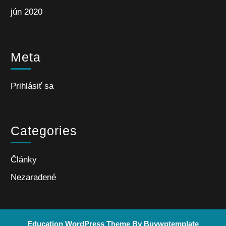
jún 2020
Meta
Prihlásiť sa
Categories
Články
Nezaradené
Education WordPress Theme
By Buywptemplate