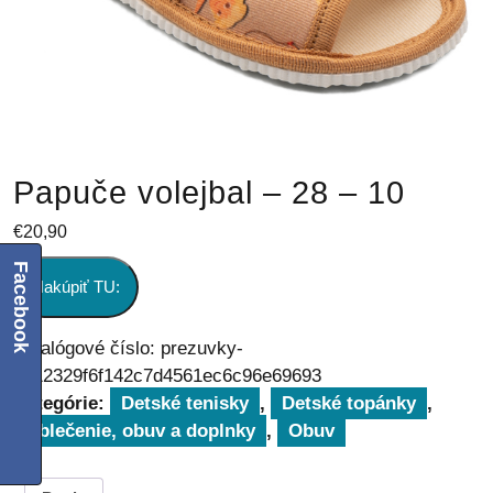
Papuče volejbal – 28 – 10
€
20,90
Facebook
Nakúpiť TU:
Katalógové číslo:
prezuvky-
5612329f6f142c7d4561ec6c96e69693
Kategórie:
Detské tenisky
,
Detské topánky
,
Oblečenie, obuv a doplnky
,
Obuv