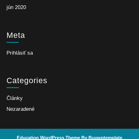
jún 2020
Meta
Prihlásiť sa
Categories
Články
Nezaradené
Education WordPress Theme
By Buywptemplate