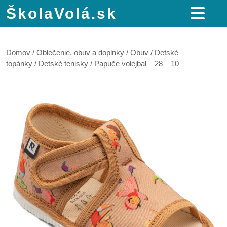
ŠkolaVolá.sk
Domov
/
Oblečenie, obuv a doplnky
/
Obuv
/
Detské
topánky
/
Detské tenisky
/ Papuče volejbal – 28 – 10