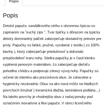
Popis
Popis
Detské papuče, sandálkového strihu s otvorenou špicou so
zapínaním na "suchý zips ". Tvar špičky s dôrazom na typicky
detský dominantný palček zabezpečuje dostatočný priestor pre
prsty. Papučky sú ľahké, pružné, vyrobené z textilu ( zo 100%
bavlny ), ktorý zabezpečuje priedušnosť a dokonalú
prispôsobilosť tvaru nohy. Stielka papučky je v časti klenku
vyplnená penovým materiálom, čo zabezpečuje dieťaťu
pohodlnú chôdzu a podporuje zdravý vývoj nohy. Papučky sú
určené do interiéru ako prezúvková obuv. Je zdravotne a
hygienicky nezávadná. Obuv sa ako nová môže na hladkých
povrchoch šmýkať ( keramická dlažba, laminátová podlaha…)
Na takéto povrchy je vhodnejšia obuv z našej ponuky pod
označením inovatívne a flexi papuče. V rámci licenčného