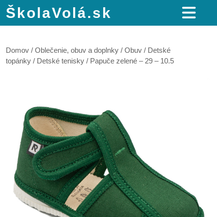
ŠkolaVolá.sk
Domov
/
Oblečenie, obuv a doplnky
/
Obuv
/
Detské
topánky
/
Detské tenisky
/ Papuče zelené – 29 – 10.5