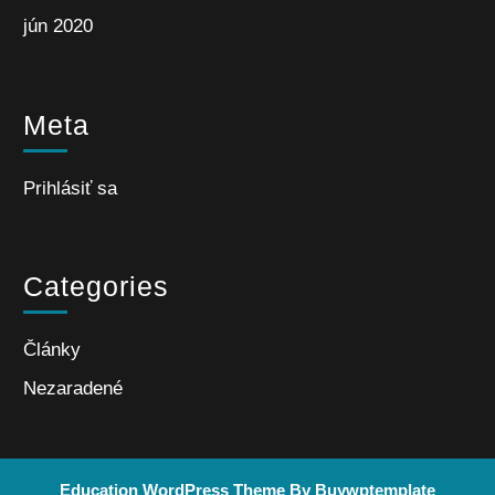
jún 2020
Meta
Prihlásiť sa
Categories
Články
Nezaradené
Education WordPress Theme
By Buywptemplate