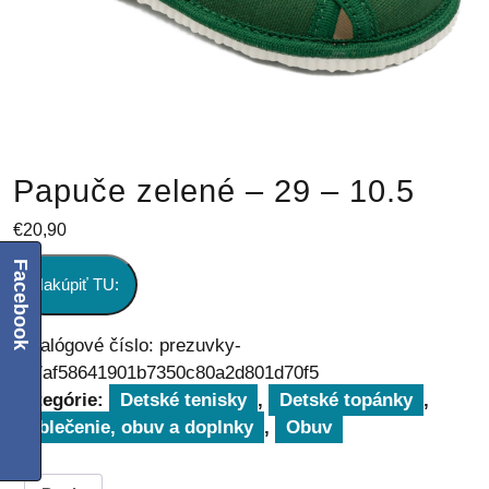
Papuče zelené – 29 – 10.5
€
20,90
Facebook
Nakúpiť TU:
Katalógové číslo:
prezuvky-
247af58641901b7350c80a2d801d70f5
Kategórie:
Detské tenisky
,
Detské topánky
,
Oblečenie, obuv a doplnky
,
Obuv