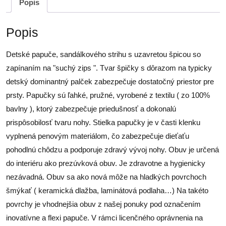
Popis
Popis
Detské papuče, sandálkového strihu s uzavretou špicou so
zapínaním na "suchý zips ". Tvar špičky s dôrazom na typicky
detský dominantný palček zabezpečuje dostatočný priestor pre
prsty. Papučky sú ľahké, pružné, vyrobené z textilu ( zo 100%
bavlny ), ktorý zabezpečuje priedušnosť a dokonalú
prispôsobilosť tvaru nohy. Stielka papučky je v časti klenku
vyplnená penovým materiálom, čo zabezpečuje dieťaťu
pohodlnú chôdzu a podporuje zdravý vývoj nohy. Obuv je určená
do interiéru ako prezúvková obuv. Je zdravotne a hygienicky
nezávadná. Obuv sa ako nová môže na hladkých povrchoch
šmýkať ( keramická dlažba, laminátová podlaha…) Na takéto
povrchy je vhodnejšia obuv z našej ponuky pod označením
inovatívne a flexi papuče. V rámci licenčného oprávnenia na