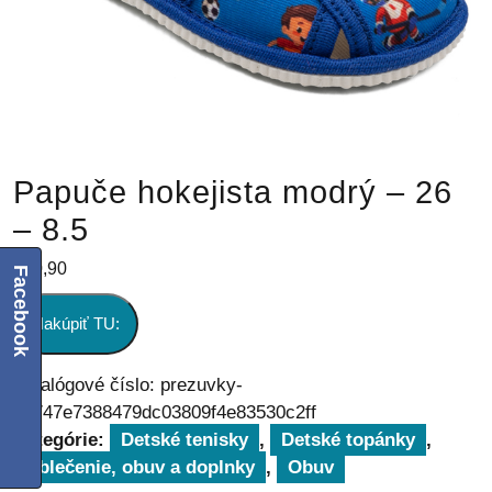
Papuče hokejista modrý – 26
– 8.5
€
20,90
Facebook
Nakúpiť TU:
Katalógové číslo:
prezuvky-
ab747e7388479dc03809f4e83530c2ff
Kategórie:
Detské tenisky
,
Detské topánky
,
Oblečenie, obuv a doplnky
,
Obuv