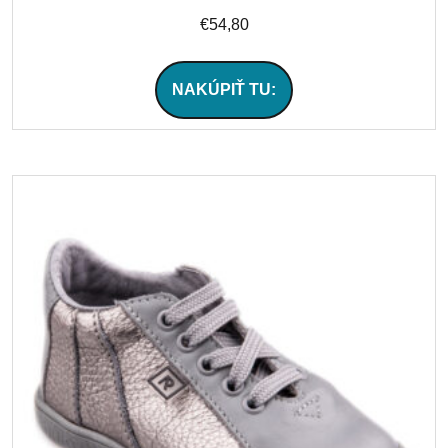
€
54,80
NAKÚPIŤ TU: