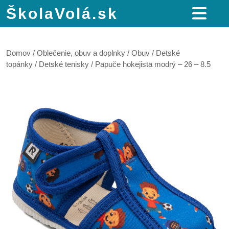
ŠkolaVolá.sk
Domov
/
Oblečenie, obuv a doplnky
/
Obuv
/
Detské
topánky
/
Detské tenisky
/ Papuče hokejista modrý – 26 – 8.5