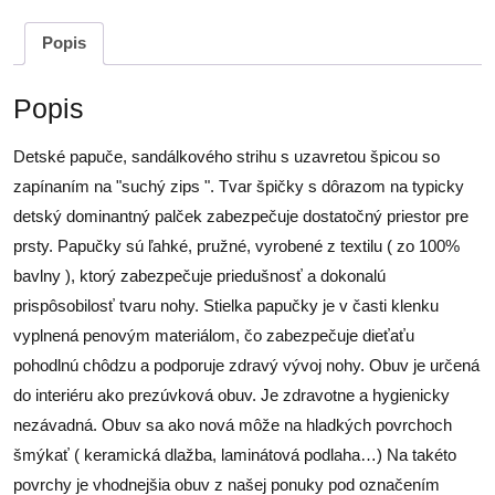
Popis
Popis
Detské papuče, sandálkového strihu s uzavretou špicou so
zapínaním na "suchý zips ". Tvar špičky s dôrazom na typicky
detský dominantný palček zabezpečuje dostatočný priestor pre
prsty. Papučky sú ľahké, pružné, vyrobené z textilu ( zo 100%
bavlny ), ktorý zabezpečuje priedušnosť a dokonalú
prispôsobilosť tvaru nohy. Stielka papučky je v časti klenku
vyplnená penovým materiálom, čo zabezpečuje dieťaťu
pohodlnú chôdzu a podporuje zdravý vývoj nohy. Obuv je určená
do interiéru ako prezúvková obuv. Je zdravotne a hygienicky
nezávadná. Obuv sa ako nová môže na hladkých povrchoch
šmýkať ( keramická dlažba, laminátová podlaha…) Na takéto
povrchy je vhodnejšia obuv z našej ponuky pod označením