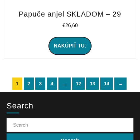
Papuče anjel SKLADOM – 29
€
26,60
NAKÚPIŤ TU:
1
2
3
4
…
12
13
14
→
Search