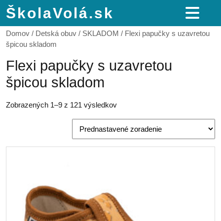
ŠkolaVolá.sk
Domov
/
Detská obuv
/
SKLADOM
/ Flexi papučky s uzavretou
špicou skladom
Flexi papučky s uzavretou
špicou skladom
Zobrazených 1–9 z 121 výsledkov