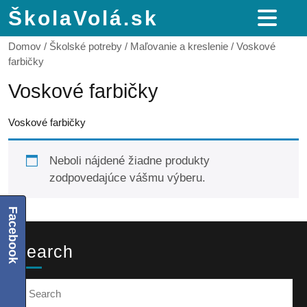
ŠkolaVolá.sk
Domov
/
Školské potreby
/
Maľovanie a kreslenie
/ Voskové
farbičky
Voskové farbičky
Voskové farbičky
Neboli nájdené žiadne produkty
zodpovedajúce vášmu výberu.
Facebook
Search