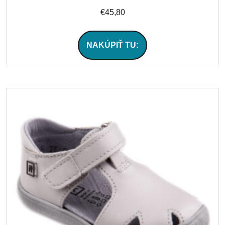
€
45,80
NAKÚPIŤ TU: