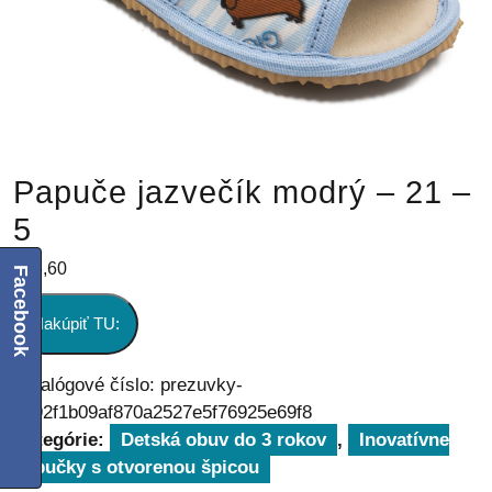
Papuče jazvečík modrý – 21 –
5
€
26,60
Facebook
Nakúpiť TU:
Katalógové číslo:
prezuvky-
7892f1b09af870a2527e5f76925e69f8
Kategórie:
Detská obuv do 3 rokov
,
Inovatívne
papučky s otvorenou špicou