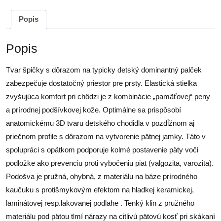
Popis
Popis
Tvar špičky s dôrazom na typicky detský dominantný palček
zabezpečuje dostatočný priestor pre prsty. Elastická stielka
zvyšujúca komfort pri chôdzi je z kombinácie „pamäťovej“ peny
a prírodnej podšívkovej kože. Optimálne sa prispôsobí
anatomickému 3D tvaru detského chodidla v pozdĺžnom aj
priečnom profile s dôrazom na vytvorenie pätnej jamky. Táto v
spolupráci s opätkom podporuje kolmé postavenie päty voči
podložke ako prevenciu proti vybočeniu piat (valgozita, varozita).
Podošva je pružná, ohybná, z materiálu na báze prírodného
kaučuku s protišmykovým efektom na hladkej keramickej,
laminátovej resp.lakovanej podlahe . Tenký klin z pružného
materiálu pod pätou tlmí nárazy na citlivú pätovú kosť pri skákaní