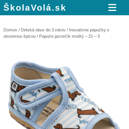
ŠkolaVolá.sk
Domov
/
Detská obuv do 3 rokov
/
Inovatívne papučky s
otvorenou špicou
/ Papuče jazvečík modrý – 21 – 5