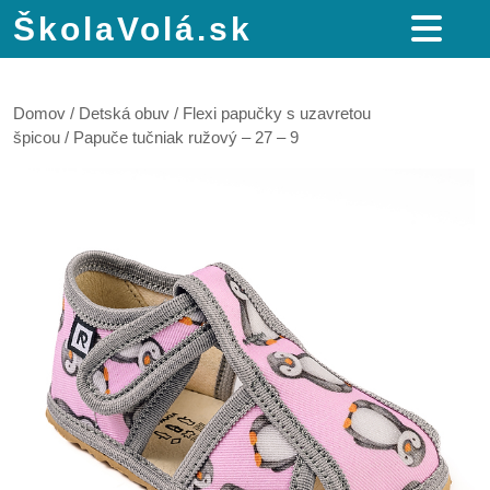
ŠkolaVolá.sk
Domov
/
Detská obuv
/
Flexi papučky s uzavretou
špicou
/ Papuče tučniak ružový – 27 – 9