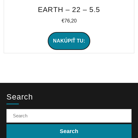
EARTH – 22 – 5.5
€
76,20
NAKÚPIŤ TU:
Search