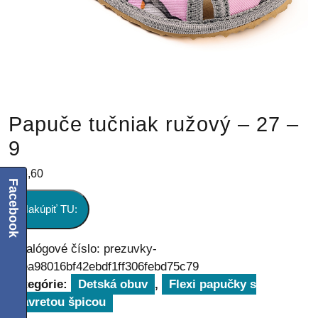
Papuče tučniak ružový – 27 –
9
€
26,60
Facebook
Nakúpiť TU:
Katalógové číslo:
prezuvky-
4eea98016bf42ebdf1ff306febd75c79
Kategórie:
Detská obuv
,
Flexi papučky s
uzavretou špicou