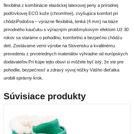
flexibilná z kombinácie elastickej latexovej peny a prírodnej
podšívkovej ECO kože (chromfree), zvyšujúca komfort pri
chôdziPodošva – výrazne flexibilná, tenká (4 mm) na báze
prírodného kaučuku s výrazným protišmykovým efektom Už 30
rokov sa staráme o pohodlnú, komfortnú a bezpečnú chôdzu
detí. Zostávame verní výrobe na Slovensku a kvalitnému
prevedeniu z prvotriednych materiálov výhradne od európskych
dodávateľov.Pri kúpe tejto obuvi si môžete byť istý, že ste pre
pohodlie, bezpečnosť a zdravý vývoj nôžky Vášho dieťatka
urobili správny krok.
Súvisiace produkty