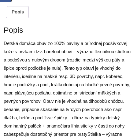
Popis
Popis
Detská domáca obuv zo 100% bavlny a prírodnej podšívkovej
kože s prvkami tzv. barefoot obuvi – výrazne flexibilnou stielkou
a podošvou s nulovým dropom (rozdiel medzi výškou päty a
špice oproti podložke je nula). Tento typ obuvi je vhodný do
interiéru, ideálne na mäkké resp. 3D povrchy, napr. koberec,
hracie podložky a pod., krátkodobo aj na hladké pevné povrchy,
napr. plávajúcu podlahu, optimálne pri striedaní mäkkých a
pevných povrchov. Obuv nie je vhodná na dlhodobú chôdzu,
behanie, prípadne skákanie na tvrdých povrchoch ako napr.
dlažba, betón a pod.Tvar špičky – dôraz na typicky detský
dominantný palček + priamočiara línia stielky v časti do nohy
zabezpečuje dostatočný priestor pre prstyStielka – výrazne