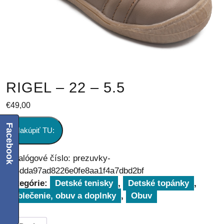
RIGEL – 22 – 5.5
€
49,00
Facebook
Nakúpiť TU:
Katalógové číslo:
prezuvky-
404dda97ad8226e0fe8aa1f4a7dbd2bf
Kategórie:
Detské tenisky
,
Detské topánky
,
Oblečenie, obuv a doplnky
,
Obuv