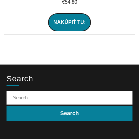
€
54,80
NAKÚPIŤ TU:
Search