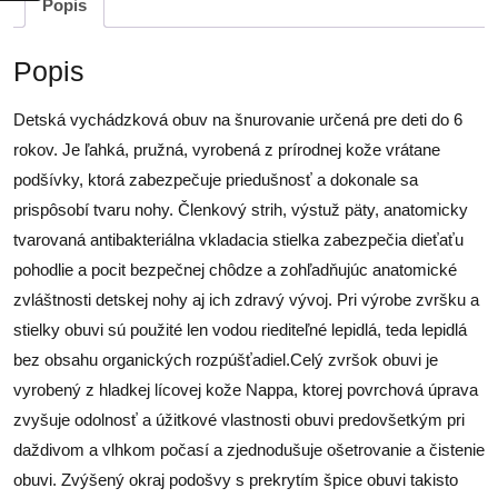
Popis
Popis
Detská vychádzková obuv na šnurovanie určená pre deti do 6
rokov. Je ľahká, pružná, vyrobená z prírodnej kože vrátane
podšívky, ktorá zabezpečuje priedušnosť a dokonale sa
prispôsobí tvaru nohy. Členkový strih, výstuž päty, anatomicky
tvarovaná antibakteriálna vkladacia stielka zabezpečia dieťaťu
pohodlie a pocit bezpečnej chôdze a zohľadňujúc anatomické
zvláštnosti detskej nohy aj ich zdravý vývoj. Pri výrobe zvršku a
stielky obuvi sú použité len vodou riediteľné lepidlá, teda lepidlá
bez obsahu organických rozpúšťadiel.Celý zvršok obuvi je
vyrobený z hladkej lícovej kože Nappa, ktorej povrchová úprava
zvyšuje odolnosť a úžitkové vlastnosti obuvi predovšetkým pri
daždivom a vlhkom počasí a zjednodušuje ošetrovanie a čistenie
obuvi. Zvýšený okraj podošvy s prekrytím špice obuvi takisto