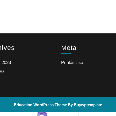
hives
Meta
t 2023
Prihlásiť sa
20
Education WordPress Theme
By Buywptemplate