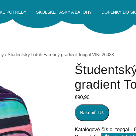
KÉ POTREBY
ŠKOLSKÉ TAŠKY A BATOHY
DOPLNKY DO ŠK
hy
/ Študentský batoh Farebný gradient Topgal VIKI 26038
Študentsk
gradient T
€
90,90
Nakúpiť TU:
Katalógové číslo:
topgal -