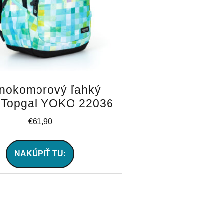
nokomorový ľahký
 Topgal YOKO 22036
€
61,90
NAKÚPIŤ TU: