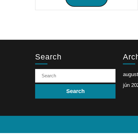
Search
Arc
augus
jún 20