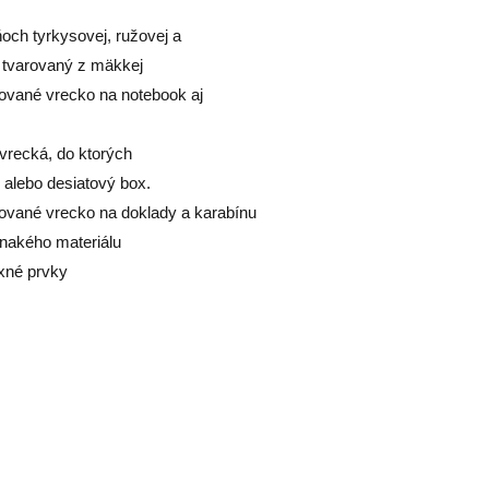
ch tyrkysovej, ružovej a
y tvarovaný z mäkkej
rované vrecko na notebook aj
vrecká, do ktorých
alebo desiatový box.
ťované vrecko na doklady a karabínu
vnakého materiálu
exné prvky