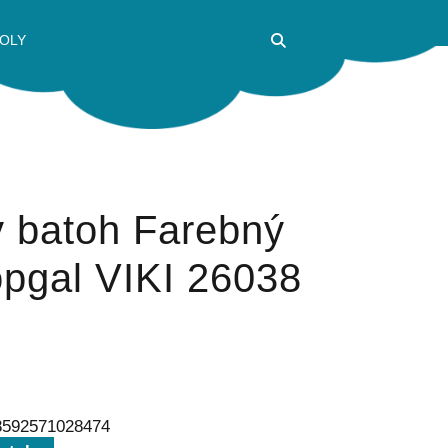
OLY
ý batoh Farebný
opgal VIKI 26038
 8592571028474