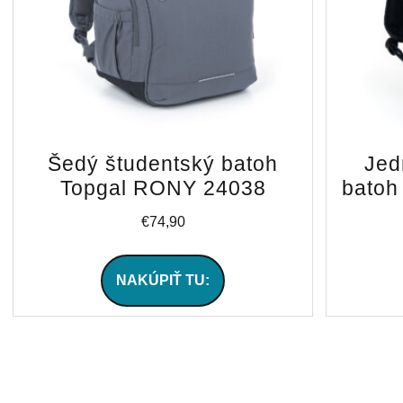
Šedý študentský batoh
Jed
Topgal RONY 24038
batoh
€
74,90
NAKÚPIŤ TU: