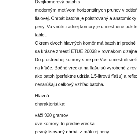
Dvojkomorový batoh s
moderným motívom horizontálnych pruhov v odtieňo
fialovej. Chrbát batoha je polstrovaný a anatomick
peny. Vo vnútri zadnej komory je umiestnené polst
tablet.
Okrem dvoch hlavných komôr má batoh tri predné 
sa krásne zmestí ETUE 26038 v rovnakom dizajne 
Do prostrednej komory sme pre Vás umiestnili sie
na kľúče. Bočné vrecká na fľašu sú vyrobené z ro
ako batoh (perfektne udržia 1,5-litrovú fľašu) a refl
nenarúšajú celkový vzhľad batoha.
Hlavná
charakteristika:
váži 920 gramov
dve komory, tri predné vrecká
pevný lisovaný chrbát z mäkkej peny