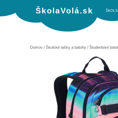
ŠkolaVolá.sk
ŠKOLS
Domov
/
Školské tašky a batohy
/
Študentské bato