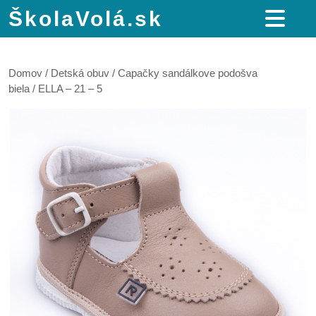
ŠkolaVolá.sk
Domov
/
Detská obuv
/
Capačky sandálkove podošva
biela
/ ELLA – 21 – 5