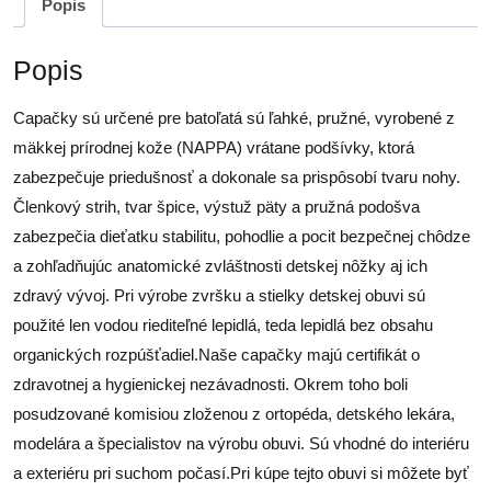
Popis
Popis
Capačky sú určené pre batoľatá sú ľahké, pružné, vyrobené z
mäkkej prírodnej kože (NAPPA) vrátane podšívky, ktorá
zabezpečuje priedušnosť a dokonale sa prispôsobí tvaru nohy.
Členkový strih, tvar špice, výstuž päty a pružná podošva
zabezpečia dieťatku stabilitu, pohodlie a pocit bezpečnej chôdze
a zohľadňujúc anatomické zvláštnosti detskej nôžky aj ich
zdravý vývoj. Pri výrobe zvršku a stielky detskej obuvi sú
použité len vodou riediteľné lepidlá, teda lepidlá bez obsahu
organických rozpúšťadiel.Naše capačky majú certifikát o
zdravotnej a hygienickej nezávadnosti. Okrem toho boli
posudzované komisiou zloženou z ortopéda, detského lekára,
modelára a špecialistov na výrobu obuvi. Sú vhodné do interiéru
a exteriéru pri suchom počasí.Pri kúpe tejto obuvi si môžete byť