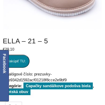
ELLA – 21 – 5
€
29,10
Facebook
Nakúpiť TU:
Katalógové číslo:
prezuvky-
fd6e9342d1592acf01218f8cce2e9bf9
Kategórie:
Capačky sandálkove podošva biela
,
Detská obuv