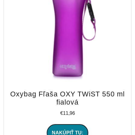
Oxybag Fľaša OXY TWiST 550 ml
fialová
€
11,96
NAKÚPIŤ TU: