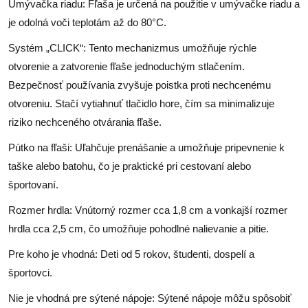
Umývačka riadu: Fľaša je určená na použitie v umývačke riadu a
je odolná voči teplotám až do 80°C.
Systém „CLICK“: Tento mechanizmus umožňuje rýchle
otvorenie a zatvorenie fľaše jednoduchým stlačením.
Bezpečnosť používania zvyšuje poistka proti nechcenému
otvoreniu. Stačí vytiahnuť tlačidlo hore, čím sa minimalizuje
riziko nechceného otvárania fľaše.
Pútko na fľaši: Uľahčuje prenášanie a umožňuje pripevnenie k
taške alebo batohu, čo je praktické pri cestovaní alebo
športovaní.
Rozmer hrdla: Vnútorný rozmer cca 1,8 cm a vonkajší rozmer
hrdla cca 2,5 cm, čo umožňuje pohodlné nalievanie a pitie.
Pre koho je vhodná: Deti od 5 rokov, študenti, dospelí a
športovci.
Nie je vhodná pre sýtené nápoje: Sýtené nápoje môžu spôsobiť