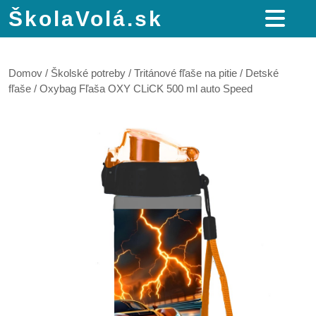
ŠkolaVolá.sk
Domov
/
Školské potreby
/
Tritánové fľaše na pitie
/
Detské
fľaše
/ Oxybag Fľaša OXY CLiCK 500 ml auto Speed