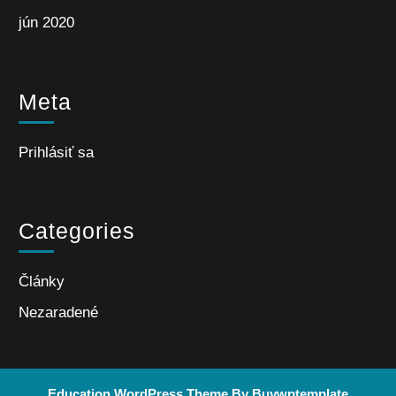
jún 2020
Meta
Prihlásiť sa
Categories
Články
Nezaradené
Education WordPress Theme
By Buywptemplate