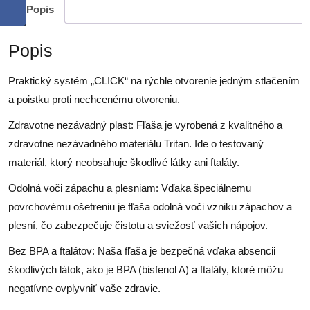
Popis
Popis
Praktický systém „CLICK“ na rýchle otvorenie jedným stlačením
a poistku proti nechcenému otvoreniu.
Zdravotne nezávadný plast: Fľaša je vyrobená z kvalitného a
zdravotne nezávadného materiálu Tritan. Ide o testovaný
materiál, ktorý neobsahuje škodlivé látky ani ftaláty.
Odolná voči zápachu a plesniam: Vďaka špeciálnemu
povrchovému ošetreniu je fľaša odolná voči vzniku zápachov a
plesní, čo zabezpečuje čistotu a sviežosť vašich nápojov.
Bez BPA a ftalátov: Naša fľaša je bezpečná vďaka absencii
škodlivých látok, ako je BPA (bisfenol A) a ftaláty, ktoré môžu
negatívne ovplyvniť vaše zdravie.