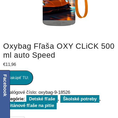
Oxybag Fľaša OXY CLiCK 500
ml auto Speed
€
11,96
Facebook
Nakúpiť TU:
Katalógové číslo:
oxybag-9-18526
Kategórie:
Detské fľaše
,
Školské potreby
,
Tritánové fľaše na pitie