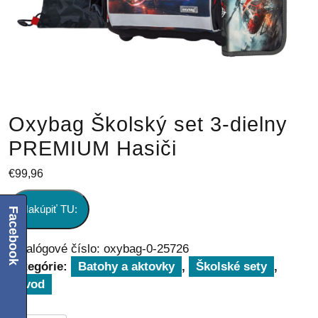
Oxybag Školský set 3-dielny
PREMIUM Hasiči
€
99,96
Nakúpiť TU:
Facebook
Katalógové číslo:
oxybag-0-25726
Kategórie:
Batohy a aktovky
,
Školské sety
,
Úvod