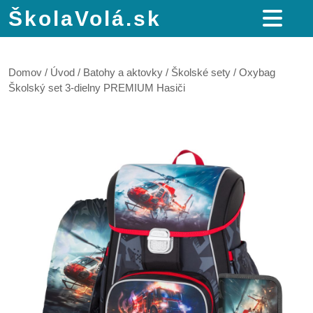
ŠkolaVolá.sk
Domov
/
Úvod
/
Batohy a aktovky
/
Školské sety
/ Oxybag
Školský set 3-dielny PREMIUM Hasiči