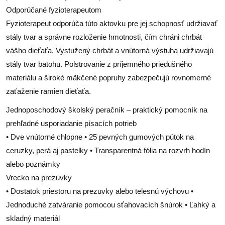
Odporúčané fyzioterapeutom
Fyzioterapeut odporúča túto aktovku pre jej schopnosť udržiavať
stály tvar a správne rozloženie hmotnosti, čím chráni chrbát
vášho dieťaťa. Vystužený chrbát a vnútorná výstuha udržiavajú
stály tvar batohu. Polstrovanie z príjemného priedušného
materiálu a široké mäkčené popruhy zabezpečujú rovnomerné
zaťaženie ramien dieťaťa.
Jednoposchodový školský peračník – praktický pomocník na
prehľadné usporiadanie písacích potrieb
• Dve vnútorné chlopne • 25 pevných gumových pútok na
ceruzky, perá aj pastelky • Transparentná fólia na rozvrh hodín
alebo poznámky
Vrecko na prezuvky
• Dostatok priestoru na prezuvky alebo telesnú výchovu •
Jednoduché zatváranie pomocou sťahovacích šnúrok • Ľahký a
skladný materiál