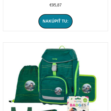
€
95,87
NAKÚPIŤ TU: