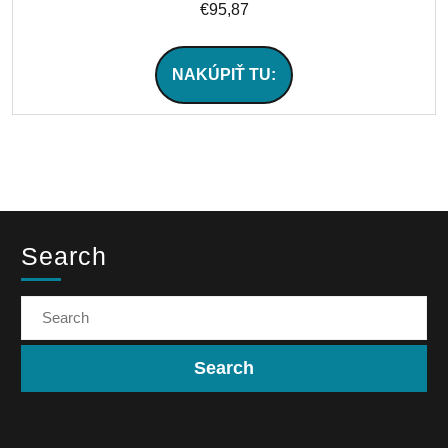
€
95,87
NAKÚPIŤ TU:
Search