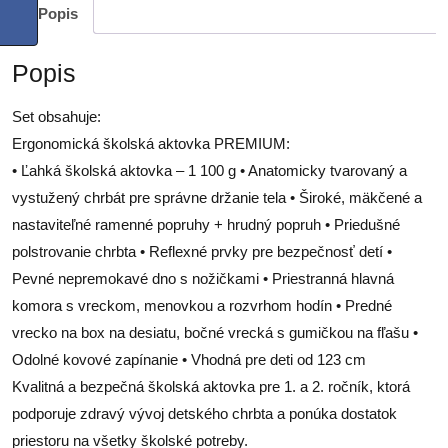
Popis
Popis
Set obsahuje:
Ergonomická školská aktovka PREMIUM:
• Ľahká školská aktovka – 1 100 g • Anatomicky tvarovaný a
vystužený chrbát pre správne držanie tela • Široké, mäkčené a
nastaviteľné ramenné popruhy + hrudný popruh • Priedušné
polstrovanie chrbta • Reflexné prvky pre bezpečnosť detí •
Pevné nepremokavé dno s nožičkami • Priestranná hlavná
komora s vreckom, menovkou a rozvrhom hodín • Predné
vrecko na box na desiatu, bočné vrecká s gumičkou na fľašu •
Odolné kovové zapínanie • Vhodná pre deti od 123 cm
Kvalitná a bezpečná školská aktovka pre 1. a 2. ročník, ktorá
podporuje zdravý vývoj detského chrbta a ponúka dostatok
priestoru na všetky školské potreby.