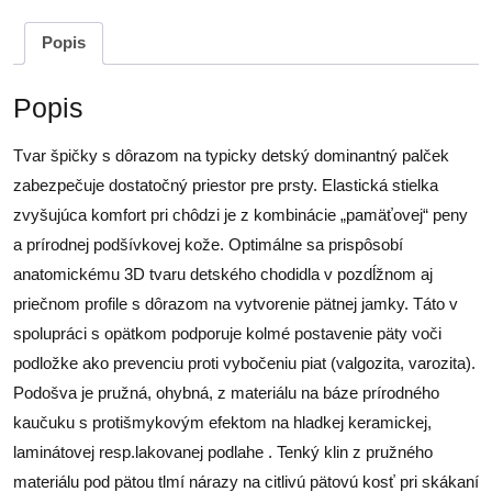
Popis
Popis
Tvar špičky s dôrazom na typicky detský dominantný palček
zabezpečuje dostatočný priestor pre prsty. Elastická stielka
zvyšujúca komfort pri chôdzi je z kombinácie „pamäťovej“ peny
a prírodnej podšívkovej kože. Optimálne sa prispôsobí
anatomickému 3D tvaru detského chodidla v pozdĺžnom aj
priečnom profile s dôrazom na vytvorenie pätnej jamky. Táto v
spolupráci s opätkom podporuje kolmé postavenie päty voči
podložke ako prevenciu proti vybočeniu piat (valgozita, varozita).
Podošva je pružná, ohybná, z materiálu na báze prírodného
kaučuku s protišmykovým efektom na hladkej keramickej,
laminátovej resp.lakovanej podlahe . Tenký klin z pružného
materiálu pod pätou tlmí nárazy na citlivú pätovú kosť pri skákaní