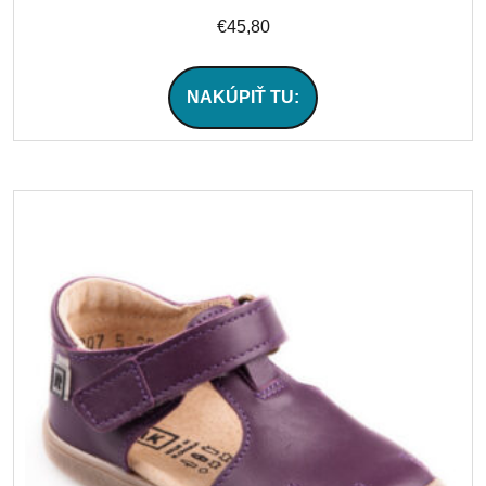
€
45,80
NAKÚPIŤ TU: