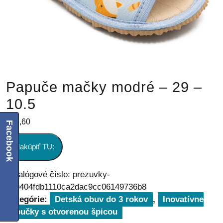
Papuče mačky modré – 29 –
10.5
€
26,60
Facebook
Nakúpiť TU:
Katalógové číslo:
prezuvky-
db0404fdb1110ca2dac9cc06149736b8
Kategórie:
Detská obuv do 3 rokov
,
Inovatívne
papučky s otvorenou špicou