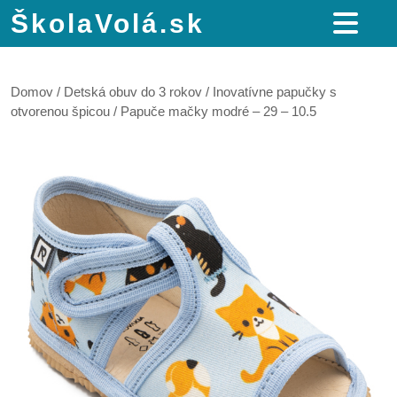
ŠkolaVolá.sk
Domov
/
Detská obuv do 3 rokov
/
Inovatívne papučky s
otvorenou špicou
/ Papuče mačky modré – 29 – 10.5