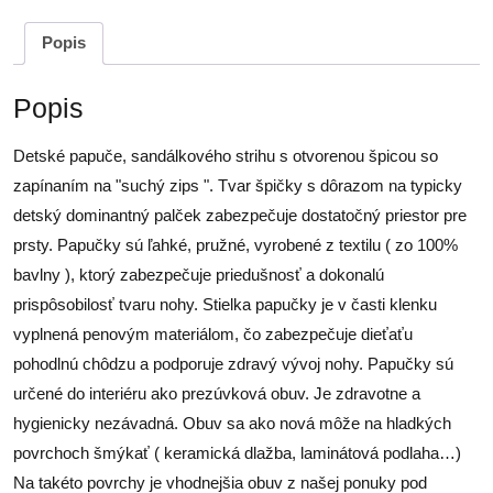
Popis
Popis
Detské papuče, sandálkového strihu s otvorenou špicou so
zapínaním na "suchý zips ". Tvar špičky s dôrazom na typicky
detský dominantný palček zabezpečuje dostatočný priestor pre
prsty. Papučky sú ľahké, pružné, vyrobené z textilu ( zo 100%
bavlny ), ktorý zabezpečuje priedušnosť a dokonalú
prispôsobilosť tvaru nohy. Stielka papučky je v časti klenku
vyplnená penovým materiálom, čo zabezpečuje dieťaťu
pohodlnú chôdzu a podporuje zdravý vývoj nohy. Papučky sú
určené do interiéru ako prezúvková obuv. Je zdravotne a
hygienicky nezávadná. Obuv sa ako nová môže na hladkých
povrchoch šmýkať ( keramická dlažba, laminátová podlaha…)
Na takéto povrchy je vhodnejšia obuv z našej ponuky pod