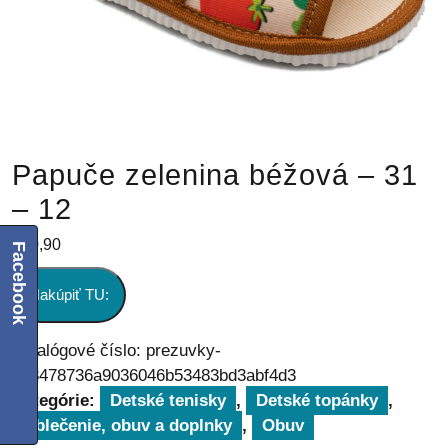
Papuče zelenina béžová – 31
– 12
€
20,90
Facebook
Nakúpiť TU:
Katalógové číslo:
prezuvky-
ad8478736a9036046b53483bd3abf4d3
Kategórie:
Detské tenisky
,
Detské topánky
,
Oblečenie, obuv a doplnky
,
Obuv