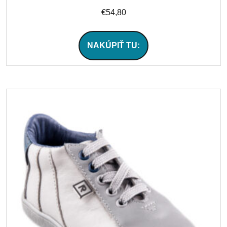
€
54,80
NAKÚPIŤ TU: