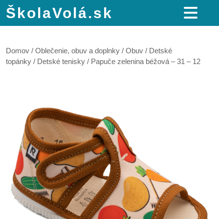
ŠkolaVolá.sk
Domov
/
Oblečenie, obuv a doplnky
/
Obuv
/
Detské
topánky
/
Detské tenisky
/ Papuče zelenina béžová – 31 – 12