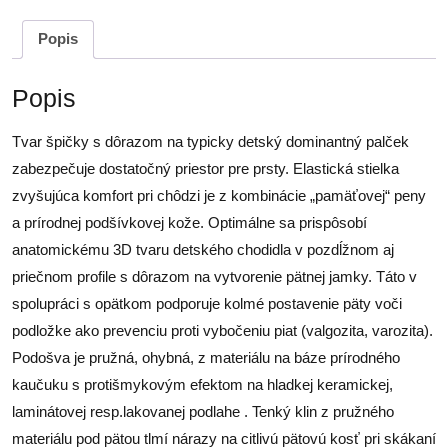
Popis
Popis
Tvar špičky s dôrazom na typicky detský dominantný palček
zabezpečuje dostatočný priestor pre prsty. Elastická stielka
zvyšujúca komfort pri chôdzi je z kombinácie „pamäťovej“ peny
a prírodnej podšívkovej kože. Optimálne sa prispôsobí
anatomickému 3D tvaru detského chodidla v pozdĺžnom aj
priečnom profile s dôrazom na vytvorenie pätnej jamky. Táto v
spolupráci s opätkom podporuje kolmé postavenie päty voči
podložke ako prevenciu proti vybočeniu piat (valgozita, varozita).
Podošva je pružná, ohybná, z materiálu na báze prírodného
kaučuku s protišmykovým efektom na hladkej keramickej,
laminátovej resp.lakovanej podlahe . Tenký klin z pružného
materiálu pod pätou tlmí nárazy na citlivú pätovú kosť pri skákaní