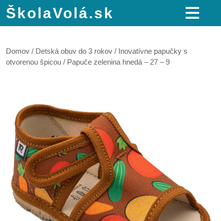
ŠkolaVolá.sk
Domov
/
Detská obuv do 3 rokov
/
Inovatívne papučky s
otvorenou špicou
/ Papuče zelenina hnedá – 27 – 9