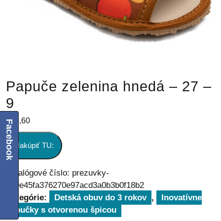
Papuče zelenina hnedá – 27 –
9
€
26,60
Facebook
Nakúpiť TU:
Katalógové číslo:
prezuvky-
009e45fa376270e97acd3a0b3b0f18b2
Kategórie:
Detská obuv do 3 rokov
,
Inovatívne
papučky s otvorenou špicou