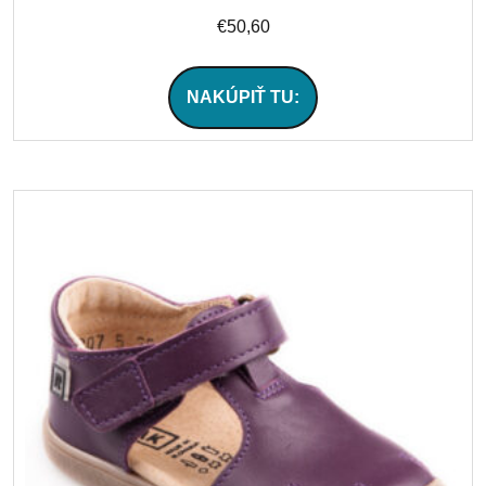
€
50,60
NAKÚPIŤ TU: