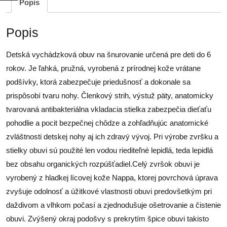
Popis
Popis
Detská vychádzková obuv na šnurovanie určená pre deti do 6
rokov. Je ľahká, pružná, vyrobená z prírodnej kože vrátane
podšívky, ktorá zabezpečuje priedušnosť a dokonale sa
prispôsobí tvaru nohy. Členkový strih, výstuž päty, anatomicky
tvarovaná antibakteriálna vkladacia stielka zabezpečia dieťaťu
pohodlie a pocit bezpečnej chôdze a zohľadňujúc anatomické
zvláštnosti detskej nohy aj ich zdravý vývoj. Pri výrobe zvršku a
stielky obuvi sú použité len vodou riediteľné lepidlá, teda lepidlá
bez obsahu organických rozpúšťadiel.Celý zvršok obuvi je
vyrobený z hladkej lícovej kože Nappa, ktorej povrchová úprava
zvyšuje odolnosť a úžitkové vlastnosti obuvi predovšetkým pri
daždivom a vlhkom počasí a zjednodušuje ošetrovanie a čistenie
obuvi. Zvýšený okraj podošvy s prekrytím špice obuvi takisto