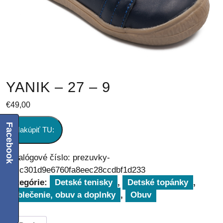
YANIK – 27 – 9
€
49,00
Facebook
Nakúpiť TU:
Katalógové číslo:
prezuvky-
aecc301d9e6760fa8eec28ccdbf1d233
Kategórie:
Detské tenisky
,
Detské topánky
,
Oblečenie, obuv a doplnky
,
Obuv