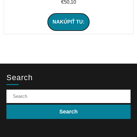
€
50,10
NAKÚPIŤ TU:
Search