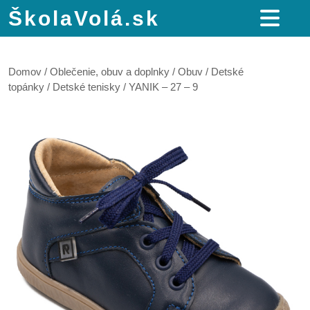
ŠkolaVolá.sk
Domov
/
Oblečenie, obuv a doplnky
/
Obuv
/
Detské
topánky
/
Detské tenisky
/ YANIK – 27 – 9